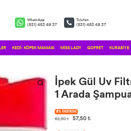
WhatsApp
Telefon
(531) 453 49 37
(531) 453 49 37
LER
KEDİ- KÖPEK MAMASI
MİSS LADY
GOFRET
KURABİYE
İpek Gül Uv Filt
1 Arada Şampu
8% İNDİRİM
57,50 ₺
62,50 ₺